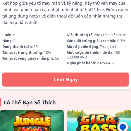
Kết hợp giữa yếu tố may mắn và kỹ năng, hãy thử vận may của
mình với phiên bản cập nhật mới nhất từ hot51 live. Đừng quên
tải ứng dụng hot51 về điện thoại để luôn cập nhật những ưu
đãi hấp dẫn nhất!
Cuộn:
5
Giải thưởng tối đa:
x1500 tiền cược
Hàng:
3
Xác suất trúng giải cao nhất:
0.3%
Dòng thanh toán:
25
Mức độ biến động:
Trung bình
Tần suất trúng thưởng:
18%
Mức cược tối thiểu - tối đa:
100 -
500000 VNĐ
Tần suất vòng quay miễn phí:
Có
Ngày phát hành:
2025-04-25
Chơi Ngay
Có Thể Bạn Sẽ Thích