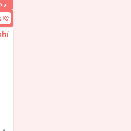
c gia
g Ký
phí
nnah