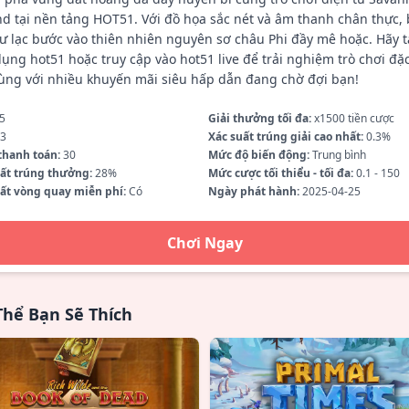
d tại nền tảng HOT51. Với đồ họa sắc nét và âm thanh chân thực,
ư lạc bước vào thiên nhiên nguyên sơ châu Phi đầy mê hoặc. Hãy t
ụng hot51 hoặc truy cập vào hot51 live để trải nghiệm trò chơi đặ
ùng với nhiều khuyến mãi siêu hấp dẫn đang chờ đợi bạn!
5
Giải thưởng tối đa:
x1500 tiền cược
3
Xác suất trúng giải cao nhất:
0.3%
thanh toán:
30
Mức độ biến động:
Trung bình
ất trúng thưởng:
28%
Mức cược tối thiểu - tối đa:
0.1 - 150
ất vòng quay miễn phí:
Có
Ngày phát hành:
2025-04-25
Chơi Ngay
Thể Bạn Sẽ Thích