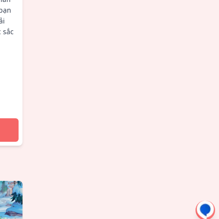
 bạn
ải
c sắc