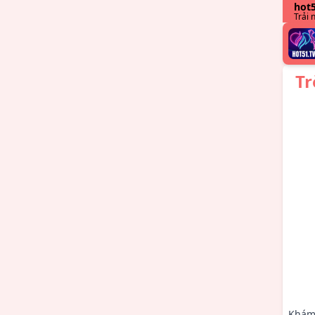
hot
Trải 
Tr
Khám 